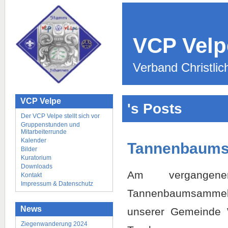
VCP Vel
Verband Christlic
VCP Velpe
's Posts
Der VCP Velpe stellt sich vor
Gruppenstunden und
Mitarbeiterrunde
Kalender
Tannenbaums
Bilder
Kuratorium
Downloads
Am vergangen
Kontakt
Impressum & Datenschutz
Tannenbaumsammelak
News
unserer Gemeinde W
Ziegenwanderung 2024