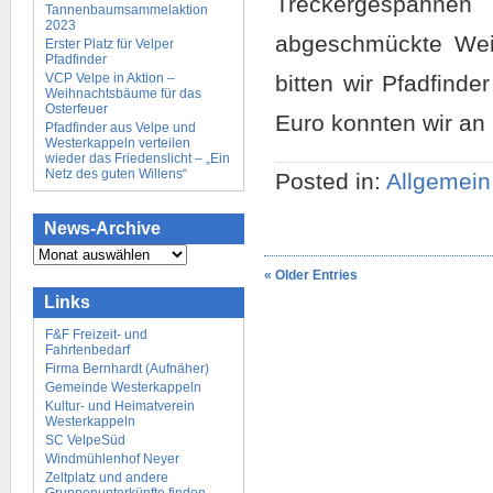
Treckergespann
Tannenbaumsammelaktion
2023
abgeschmückte Wei
Erster Platz für Velper
Pfadfinder
VCP Velpe in Aktion –
bitten wir Pfadfind
Weihnachtsbäume für das
Osterfeuer
Euro konnten wir an
Pfadfinder aus Velpe und
Westerkappeln verteilen
wieder das Friedenslicht – „Ein
Netz des guten Willens“
Posted in:
Allgemein
News-Archive
News-
Archive
« Older Entries
Links
F&F Freizeit- und
Fahrtenbedarf
Firma Bernhardt (Aufnäher)
Gemeinde Westerkappeln
Kultur- und Heimatverein
Westerkappeln
SC VelpeSüd
Windmühlenhof Neyer
Zeltplatz und andere